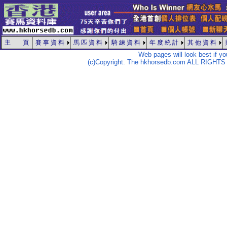
主 頁
賽 事 資 料
馬 匹 資 料
騎 練 資 料
年 度 統 計
其 他 資 料
Web pages will look best if y
(c)Copyright. The hkhorsedb.com ALL RIGHTS