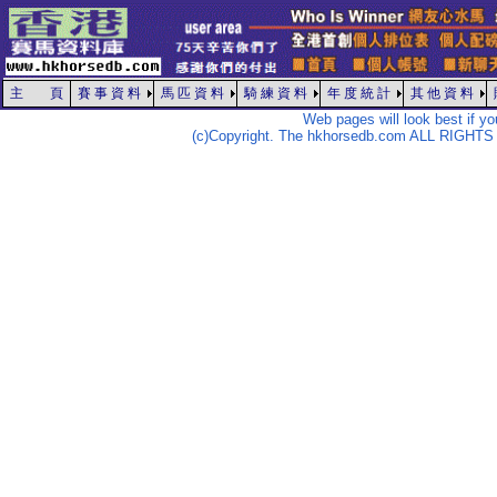
主 頁
賽 事 資 料
馬 匹 資 料
騎 練 資 料
年 度 統 計
其 他 資 料
Web pages will look best if y
(c)Copyright. The hkhorsedb.com ALL RIGHTS