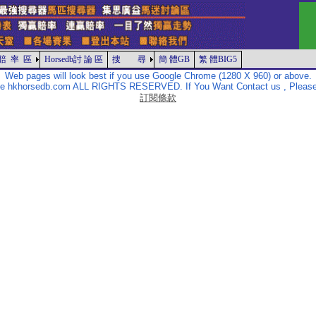
賠 率 區
Horsedb討 論 區
搜 尋
簡 體GB
繁 體BIG5
Web pages will look best if you use Google Chrome (1280 X 960) or above.
The hkhorsedb.com ALL RIGHTS RESERVED. If You Want Contact us , Please
訂閱條款