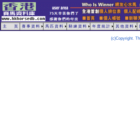
主 頁
賽 事 資 料
馬 匹 資 料
騎 練 資 料
年 度 統 計
其 他 資 料
(c)Copyright. 