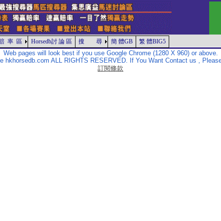
賠 率 區
Horsedb討 論 區
搜 尋
簡 體GB
繁 體BIG5
Web pages will look best if you use Google Chrome (1280 X 960) or above.
The hkhorsedb.com ALL RIGHTS RESERVED. If You Want Contact us , Please
訂閱條款