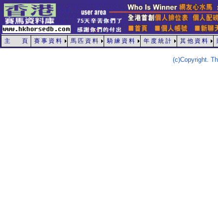
主 頁
賽 事 資 料
馬 匹 資 料
騎 練 資 料
年 度 統 計
其 他 資 料
(c)Copyright. 