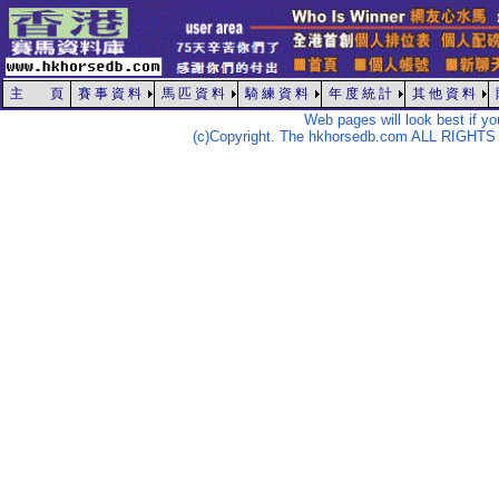
主 頁
賽 事 資 料
馬 匹 資 料
騎 練 資 料
年 度 統 計
其 他 資 料
Web pages will look best if y
(c)Copyright. The hkhorsedb.com ALL RIGHTS