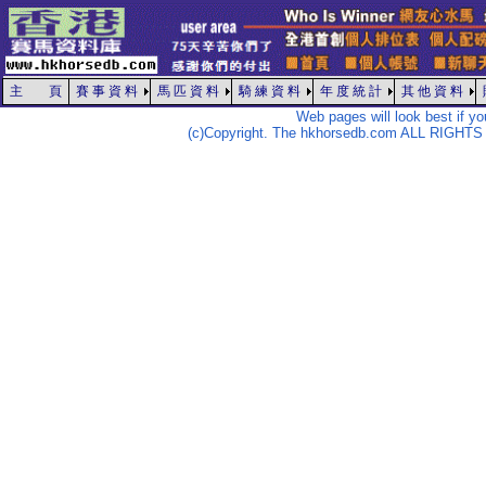
主 頁
賽 事 資 料
馬 匹 資 料
騎 練 資 料
年 度 統 計
其 他 資 料
Web pages will look best if y
(c)Copyright. The hkhorsedb.com ALL RIGHTS