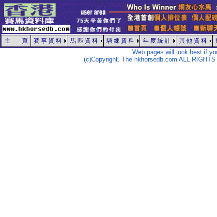
主 頁
賽 事 資 料
馬 匹 資 料
騎 練 資 料
年 度 統 計
其 他 資 料
Web pages will look best if y
(c)Copyright. The hkhorsedb.com ALL RIGHTS