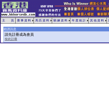
主 頁
賽 事 資 料
馬 匹 資 料
騎 練 資 料
年 度 統 計
其 他 資 料
錯譜訊息
請先註冊成為會員
按此註冊