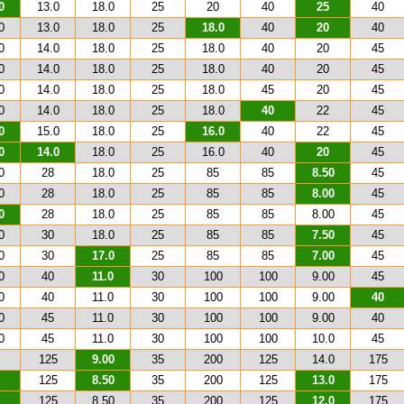
0
13.0
18.0
25
20
40
25
40
0
13.0
18.0
25
18.0
40
20
40
0
14.0
18.0
25
18.0
40
20
45
0
14.0
18.0
25
18.0
40
20
45
0
14.0
18.0
25
18.0
45
20
45
0
14.0
18.0
25
18.0
40
22
45
0
15.0
18.0
25
16.0
40
22
45
0
14.0
18.0
25
16.0
40
20
45
0
28
18.0
25
85
85
8.50
45
0
28
18.0
25
85
85
8.00
45
0
28
18.0
25
85
85
8.00
45
0
30
18.0
25
85
85
7.50
45
0
30
17.0
25
85
85
7.00
45
0
40
11.0
30
100
100
9.00
45
0
40
11.0
30
100
100
9.00
40
0
45
11.0
30
100
100
9.00
40
0
45
11.0
30
100
100
10.0
45
125
9.00
35
200
125
14.0
175
125
8.50
35
200
125
13.0
175
125
8.50
35
200
125
12.0
175