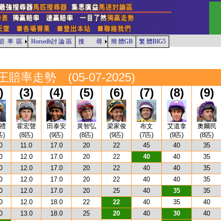
賠 率 區
Horsedb討 論 區
搜 尋
簡 體GB
繁 體BIG5
師王賠率走勢 (05-07-2025)
)
(3)
(4)
(5)
(6)
(7)
(8)
(9)
禮
霍宏聲
田泰安
黃智弘
梁家俊
布文
艾道拿
奧爾民
匹)
(8匹)
(9匹)
(8匹)
(9匹)
(7匹)
(9匹)
(8匹)
0
11.0
17.0
20
22
45
40
35
0
12.0
17.0
20
22
40
40
35
0
12.0
17.0
20
22
40
40
35
0
12.0
17.0
20
22
40
40
35
0
12.0
17.0
20
25
40
35
35
0
12.0
18.0
22
22
40
35
40
0
13.0
18.0
25
20
40
30
40