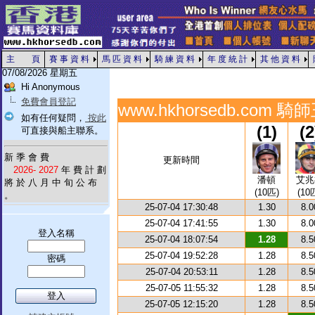
主 頁
賽 事 資 料
馬 匹 資 料
騎 練 資 料
年 度 統 計
其 他 資 料
07/08/2026 星期五
Hi Anonymous
免費會員登記
www.hkhorsedb.com 騎
如有任何疑問，
按此
(1)
(2
可直接與船主聯系。
新 季 會 費
更新時間
2026- 2027
年 費 計 劃
潘頓
艾兆
將 於 八 月 中 旬 公 布
(10匹)
(10
。
25-07-04 17:30:48
1.30
8.0
25-07-04 17:41:55
1.30
8.0
登入名稱
25-07-04 18:07:54
1.28
8.5
25-07-04 19:52:28
1.28
8.5
密碼
25-07-04 20:53:11
1.28
8.5
25-07-05 11:55:32
1.28
8.5
25-07-05 12:15:20
1.28
8.5