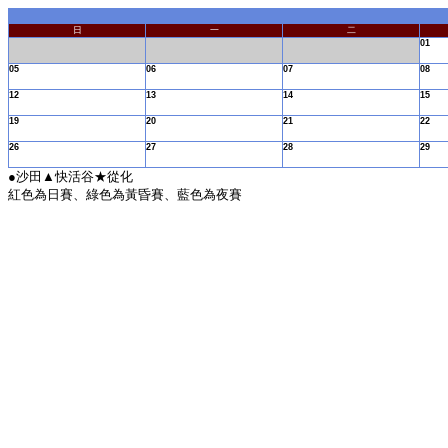
日
一
二
01
05
06
07
08
12
13
14
15
19
20
21
22
26
27
28
29
●沙田▲快活谷★從化
紅色為日賽、綠色為黃昏賽、藍色為夜賽