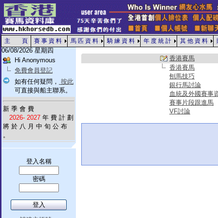
主 頁
賽 事 資 料
馬 匹 資 料
騎 練 資 料
年 度 統 計
其 他 資 料
06/08/2026 星期四
香港賽馬
Hi Anonymous
香港賽馬
免費會員登記
刨馬技巧
如有任何疑問，
按此
銀行馬討論
可直接與船主聯系。
血統及外國賽事
賽事片段跟進馬
新 季 會 費
VF討論
2026- 2027
年 費 計 劃
將 於 八 月 中 旬 公 布
。
登入名稱
密碼