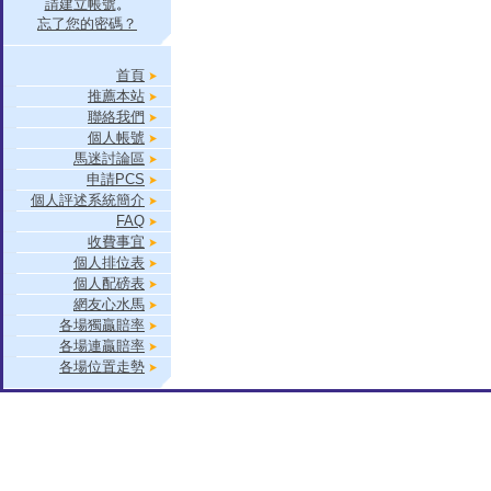
請建立帳號
。
忘了您的密碼？
首頁
推薦本站
聯絡我們
個人帳號
馬迷討論區
申請PCS
個人評述系統簡介
FAQ
收費事宜
個人排位表
個人配磅表
網友心水馬
各場獨贏賠率
各場連贏賠率
各場位置走勢