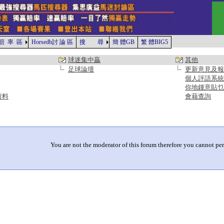
賠 率 區
Horsedb討 論 區
搜 尋
簡 體GB
繁 體BIG5
球迷集中贏
其他
足球論壇
更新意見及報
個人評語系統
你地鍾意貼乜
資料
會藉查詢
You are not the moderator of this forum therefore you cannot per