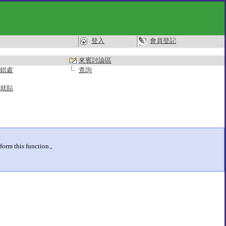
登入
會員登記
來賓討論區
錯處
查詢
就貼
form this function.,