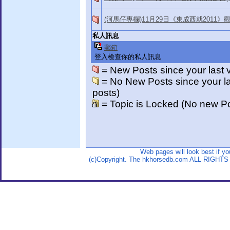
(河馬仔專欄)11月29日《東成西就2011
私人訊息
郵箱
登入檢查你的私人訊息
= New Posts since your last vi
= No New Posts since your last
posts)
= Topic is Locked (No new Po
Web pages will look best if y
(c)Copyright. The hkhorsedb.com ALL RIGHTS