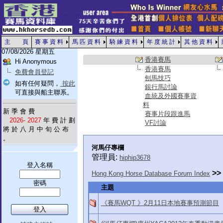
主 頁
賽 事 資 料
馬 匹 資 料
騎 練 資 料
年 度 統 計
其 他 資 料
07/08/2026 星期五
香港賽馬
Hi Anonymous
香港賽馬
免費會員登記
刨馬技巧
如有任何疑問，
按此
銀行馬討論
可直接與船主聯系。
血統及外國賽事資
料
新 季 會 費
賽事片段跟進馬
2026- 2027
年 費 計 劃
VF討論
將 於 八 月 中 旬 公 布
。
河馬仔專欄
管理員:
hiphip3678
登入名稱
>>
Hong Kong Horse Database Forum Index
密碼
主題
《賽馬WQT 》2月11日本地賽事預測節目