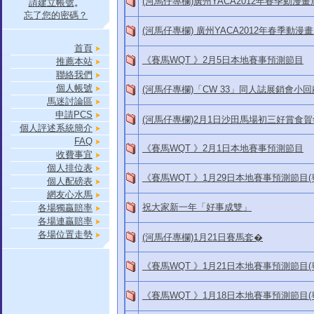
(河馬仔專欄)廣州YACA2012年春季動漫畫
請建立帳號
。
忘了您的密碼？
(河馬仔專欄) 廣州YACA2012年春季動漫
首頁
《賽馬WQT 》2月5日本地賽事預測節目
推薦本站
聯絡我們
個人帳號
(河馬仔專欄)「CW 33」同人誌展銷會小回
馬迷討論區
申請PCS
(河馬仔專欄)2月1日沙田馬場初三好賞食賀
個人評述系統簡介
FAQ
《賽馬WQT 》2月1日本地賽事預測節目
收費事宜
個人排位表
《賽馬WQT 》1月29日本地賽事預測節目(
個人配磅表
網友心水馬
祝大家新一年「好事成雙」
各場獨贏賠率
各場連贏賠率
各場位置走勢
(河馬仔專欄)1月21日賽馬套�
《賽馬WQT 》1月21日本地賽事預測節目(
《賽馬WQT 》1月18日本地賽事預測節目(