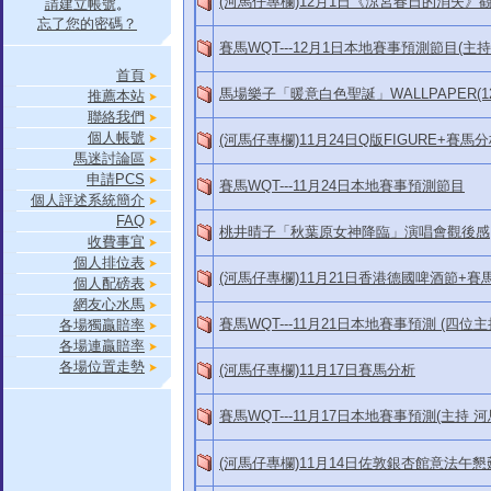
(河馬仔專欄)12月1日《涼宮春日的消失》
請建立帳號
。
忘了您的密碼？
賽馬WQT---12月1日本地賽事預測節目(主持 
首頁
馬場樂子「暖意白色聖誕」WALLPAPER(1
推薦本站
聯絡我們
個人帳號
(河馬仔專欄)11月24日Q版FIGURE+賽馬
馬迷討論區
申請PCS
賽馬WQT---11月24日本地賽事預測節目
個人評述系統簡介
FAQ
桃井晴子「秋葉原女神降臨」演唱會觀後感
收費事宜
個人排位表
(河馬仔專欄)11月21日香港德國啤酒節+賽
個人配磅表
網友心水馬
賽馬WQT---11月21日本地賽事預測 (四位主
各場獨贏賠率
各場連贏賠率
各場位置走勢
(河馬仔專欄)11月17日賽馬分析
賽馬WQT---11月17日本地賽事預測(主持 
(河馬仔專欄)11月14日佐敦銀杏館意法午懇