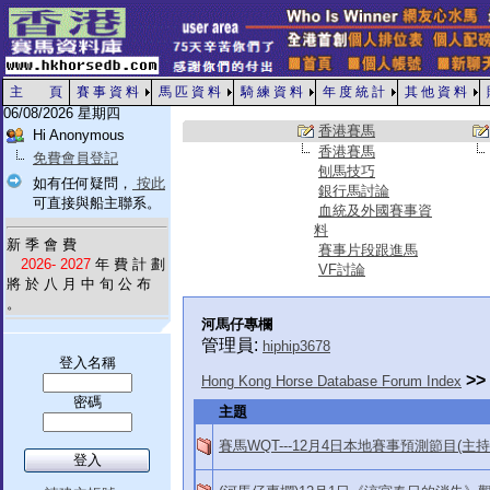
主 頁
賽 事 資 料
馬 匹 資 料
騎 練 資 料
年 度 統 計
其 他 資 料
06/08/2026 星期四
香港賽馬
Hi Anonymous
香港賽馬
免費會員登記
刨馬技巧
如有任何疑問，
按此
銀行馬討論
可直接與船主聯系。
血統及外國賽事資
料
新 季 會 費
賽事片段跟進馬
2026- 2027
年 費 計 劃
VF討論
將 於 八 月 中 旬 公 布
。
河馬仔專欄
管理員:
hiphip3678
登入名稱
>>
Hong Kong Horse Database Forum Index
密碼
主題
賽馬WQT---12月4日本地賽事預測節目(主持 