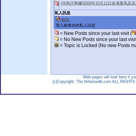
(河馬仔專欄)2008年10月12日各場賽馬及
私人訊息
郵箱
登入檢查你的私人訊息
= New Posts since your last visit (
= No New Posts since your last visit
= Topic is Locked (No new Posts ma
Web pages will look best if y
(c)Copyright. The hkhorsedb.com ALL RIGHTS