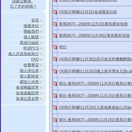
請建立帳號
。
忘了您的密碼？
(河馬仔專欄)12月3日各場賽馬分析
首頁
賽馬WQT---2008年12月3日賽馬賽前預測
推薦本站
聯絡我們
賽馬WQT---2008年11月30日賽馬賽前預測
個人帳號
馬迷討論區
明日
申請PCS
個人評述系統簡介
(河馬仔專欄)11月30日四川食店炸醬麵懇
FAQ
收費事宜
個人排位表
(河馬仔專欄)11月26日樓上海洋潛水主題c
個人配磅表
網友心水馬
開台-賽馬WQT---2008年11月26日賽馬日
各場獨贏賠率
各場連贏賠率
開台-賽馬WQT---2008年11月23日賽馬日
各場位置走勢
(河馬仔專欄)11月23日九龍城素食點心評
開台-賽馬WQT---2008年11月19日賽馬日