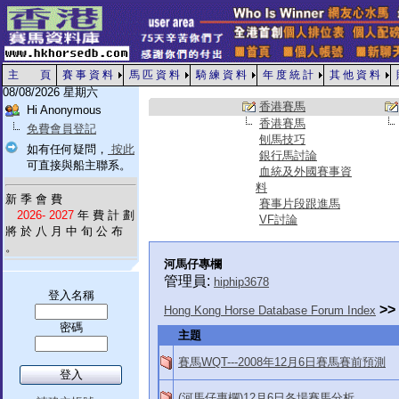
主 頁
賽 事 資 料
馬 匹 資 料
騎 練 資 料
年 度 統 計
其 他 資 料
08/08/2026 星期六
香港賽馬
Hi Anonymous
香港賽馬
免費會員登記
刨馬技巧
如有任何疑問，
按此
銀行馬討論
可直接與船主聯系。
血統及外國賽事資
料
新 季 會 費
賽事片段跟進馬
2026- 2027
年 費 計 劃
VF討論
將 於 八 月 中 旬 公 布
。
河馬仔專欄
管理員:
hiphip3678
登入名稱
>>
Hong Kong Horse Database Forum Index
密碼
主題
賽馬WQT---2008年12月6日賽馬賽前預測
(河馬仔專欄)12月6日各場賽馬分析