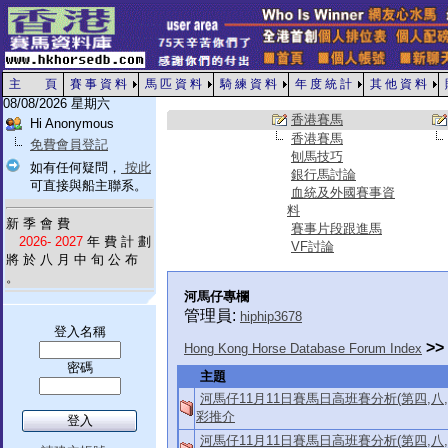
主 頁
賽 事 資 料
馬 匹 資 料
騎 練 資 料
年 度 統 計
其 他 資 料
08/08/2026 星期六
香港賽馬
Hi Anonymous
香港賽馬
免費會員登記
刨馬技巧
如有任何疑問，
按此
銀行馬討論
可直接與船主聯系。
血統及外國賽事資
料
新 季 會 費
賽事片段跟進馬
2026- 2027
年 費 計 劃
VF討論
將 於 八 月 中 旬 公 布
。
河馬仔專欄
管理員:
hiphip3678
登入名稱
>>
Hong Kong Horse Database Forum Index
密碼
主題
河馬仔11月11日賽馬日高班賽分析(第四,八
彩推介
河馬仔11月11日賽馬日高班賽分析(第四,八