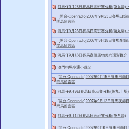
河馬仔9月26日賽馬日高班賽分析(第九場)
[開台-Openradio]2007年9月23日賽馬
問馬留言區
河馬仔9月23日賽馬日高班賽分析(第九場)
[開台-Openradio]2007年9月19日賽馬
問馬留言區
河馬仔9月18日賽馬夜價廉物美六環彩推介
澳門狗馬亨通小遊記
[開台-Openradio]2007年9月15日賽馬
問馬留言區
河馬仔9月9日賽馬日高班賽分析(第九,十場)
[開台-Openradio]2007年9月12日賽馬
問馬留言區
河馬仔9月12日賽馬日高班賽分析(第八場)
[開台-Openradio]2007年9月9日賽馬日節