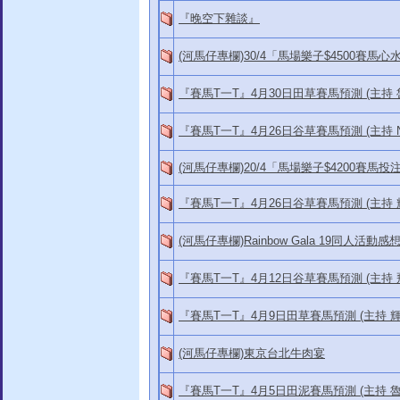
『晚空下雜談』
(河馬仔專欄)30/4「馬場樂子$4500賽馬心
『賽馬T一T』4月30日田草賽馬預測 (主持 
『賽馬T一T』4月26日谷草賽馬預測 (主持 N
(河馬仔專欄)20/4「馬場樂子$4200賽馬投
『賽馬T一T』4月26日谷草賽馬預測 (主持 
(河馬仔專欄)Rainbow Gala 19同人活動
『賽馬T一T』4月12日谷草賽馬預測 (主持 
『賽馬T一T』4月9日田草賽馬預測 (主持 輝
(河馬仔專欄)東京台北牛肉宴
『賽馬T一T』4月5日田泥賽馬預測 (主持 魯