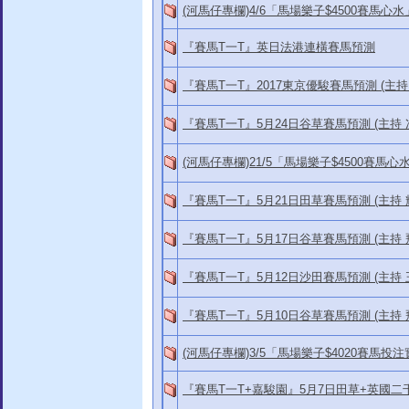
(河馬仔專欄)4/6「馬場樂子$4500賽馬心水
『賽馬T一T』英日法港連橫賽馬預測
『賽馬T一T』2017東京優駿賽馬預測 (主持
『賽馬T一T』5月24日谷草賽馬預測 (主持 冼
(河馬仔專欄)21/5「馬場樂子$4500賽馬心
『賽馬T一T』5月21日田草賽馬預測 (主持 
『賽馬T一T』5月17日谷草賽馬預測 (主持 飛
『賽馬T一T』5月12日沙田賽馬預測 (主持 
『賽馬T一T』5月10日谷草賽馬預測 (主持 
(河馬仔專欄)3/5「馬場樂子$4020賽馬投
『賽馬T一T+嘉駿園』5月7日田草+英國