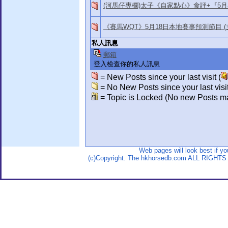
(河馬仔專欄)太子《自家點心》食評+『5
《賽馬WQT》5月18日本地賽事預測節目 (
私人訊息
郵箱
登入檢查你的私人訊息
= New Posts since your last visit (
= No New Posts since your last visit
= Topic is Locked (No new Posts ma
Web pages will look best if y
(c)Copyright. The hkhorsedb.com ALL RIGHTS