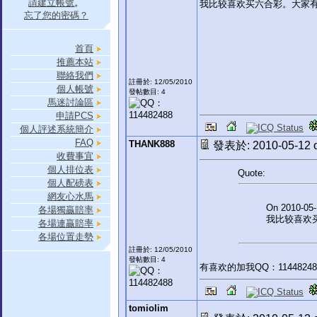
請建立帳號
。
我比较喜欢买六合彩。大家
忘了您的密碼？
首頁
推薦本站
聯絡我們
註冊於: 12/05/2010
個人帳號
發帖數目: 4
馬迷討論區
申請PCS
個人評述系統簡介
FAQ
THANK888
發表於: 2010-05-12 o
收費事宜
個人排位表
Quote:
個人配磅表
網友心水馬
On 2010-05-
各場獨贏賠率
我比较喜欢
各場連贏賠率
各場位置走勢
註冊於: 12/05/2010
發帖數目: 4
有喜欢的加我QQ：11448248
tomiolim