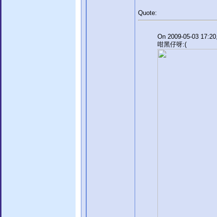
Quote:
On 2009-05-03 17:20,
咁黑仔呀:(