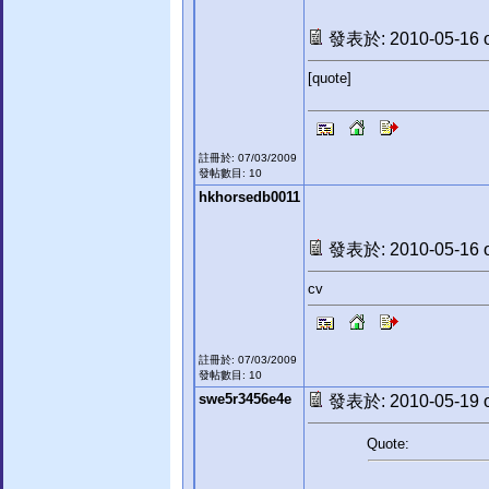
發表於: 2010-05-16 o
[quote]
註冊於: 07/03/2009
發帖數目: 10
hkhorsedb0011
發表於: 2010-05-16 o
cv
註冊於: 07/03/2009
發帖數目: 10
swe5r3456e4e
發表於: 2010-05-19 o
Quote: