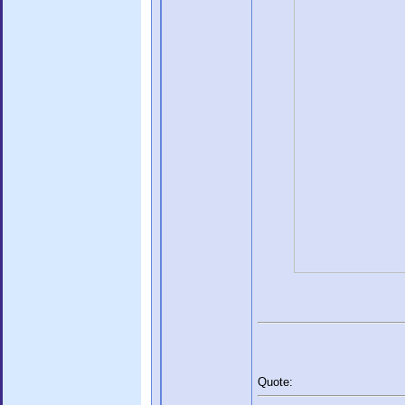
Quote: