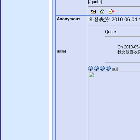
[/quote]
Anonymous
發表於: 2010-06-04 o
Quote:
On 2010-05-
未註冊
我比较喜欢
null