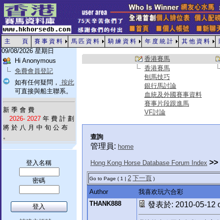
主 頁
賽 事 資 料
馬 匹 資 料
騎 練 資 料
年 度 統 計
其 他 資 料
09/08/2026 星期日
香港賽馬
Hi Anonymous
香港賽馬
免費會員登記
刨馬技巧
如有任何疑問，
按此
銀行馬討論
可直接與船主聯系。
血統及外國賽事資料
賽事片段跟進馬
新 季 會 費
VF討論
2026- 2027
年 費 計 劃
將 於 八 月 中 旬 公 布
。
查詢
管理員:
home
>>
登入名稱
Hong Kong Horse Database Forum Index
2
下一頁
Go to Page ( 1 |
)
密碼
Author
我喜欢玩六合彩
THANK888
發表於: 2010-05-12 o