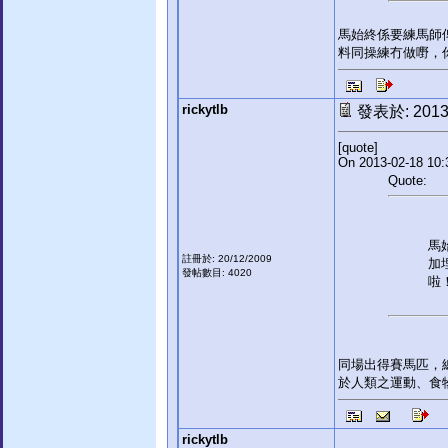
馬始終係要練馬師俾
料同操練冇做嘢，
rickytlb
發表於: 2013-
[quote]
On 2013-02-18 10:
Quote:
馬
註冊於: 20/12/2009
加
發帖數目: 4020
啦
同場出得賽馬匹，
於人類之運動、食
rickytlb