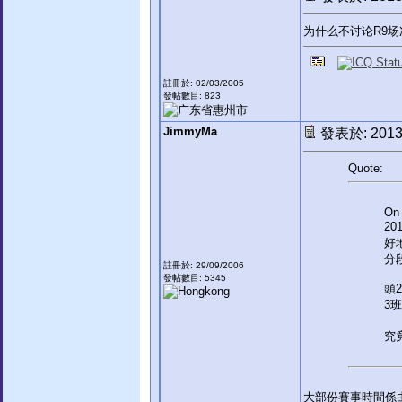
为什么不讨论R9
註冊於: 02/03/2005
發帖數目: 823
JimmyMa
發表於: 2013-
Quote:
On 
20
好
分段
註冊於: 29/09/2006
發帖數目: 5345
頭2
3班
究
大部份賽事時間係