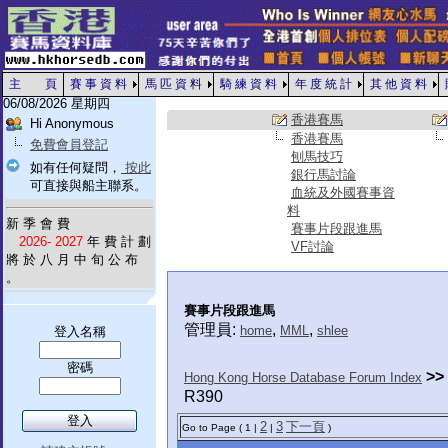
主 頁
賽 事 資 料
馬 匹 資 料
騎 練 資 料
年 度 統 計
其 他 資 料
06/08/2026 星期四
香港賽馬
Hi Anonymous
香港賽馬
免費會員登記
刨馬技巧
如有任何疑問，
按此
銀行馬討論
可直接與船主聯系。
血統及外國賽事資
料
新 季 會 費
賽事片段跟進馬
2026- 2027
年 費 計 劃
VF討論
將 於 八 月 中 旬 公 布
。
賽事片段跟進馬
管理員:
,
,
home
MML
shlee
登入名稱
密碼
>>
Hong Kong Horse Database Forum Index
R390
2
3
下一頁
Go to Page ( 1 |
|
)