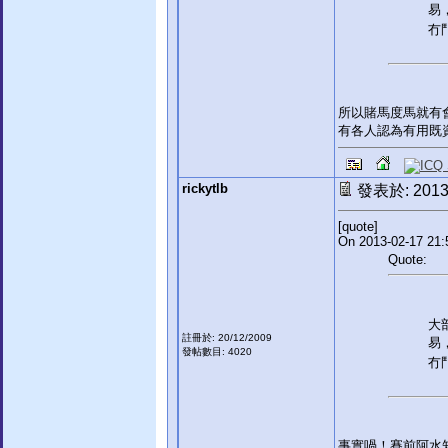
易
冇
所以賭馬度馬就有
有各人認為有用既
rickytlb
發表於: 2013-
[quote]
On 2013-02-17 21:
Quote:
大
註冊於: 20/12/2009
易
發帖數目: 4020
冇
事實喎！賽前阿水