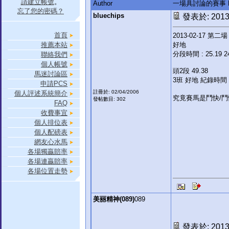
請建立帳號
。
Author
一場具討論的賽事 R
忘了您的密碼？
bluechips
發表於: 2013-
首頁
2013-02-17 第二場 
推薦本站
好地
分段時間 : 25.19 24
聯絡我們
個人帳號
頭2段 49.38
馬迷討論區
3班 好地 紀錄時間 
申請PCS
註冊於: 02/04/2006
個人評述系統簡介
究竟賽馬是鬥快/鬥
發帖數目: 302
FAQ
收費事宜
個人排位表
個人配磅表
網友心水馬
各場獨贏賠率
各場連贏賠率
各場位置走勢
美丽精神(089)
089
發表於: 2013-