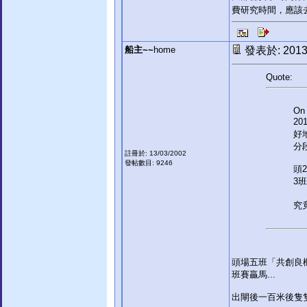
費研究時間，應該
船主~~
home
發表於: 2013-
Quote:
On 
20
好
分段
註冊於: 13/03/2002
發帖數目: 9246
頭2
3班
究
頭場五班「共創良
班賽贏馬...
出閘後一百米後隻