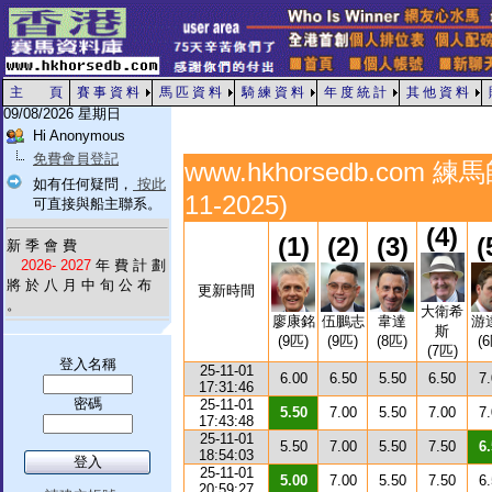
主 頁
賽 事 資 料
馬 匹 資 料
騎 練 資 料
年 度 統 計
其 他 資 料
09/08/2026 星期日
Hi Anonymous
免費會員登記
www.hkhorsedb.com
如有任何疑問，
按此
11-2025)
可直接與船主聯系。
(4)
(1)
(2)
(3)
(
新 季 會 費
2026- 2027
年 費 計 劃
將 於 八 月 中 旬 公 布
更新時間
。
大衛希
廖康銘
伍鵬志
韋達
游
斯
(9匹)
(9匹)
(8匹)
(
(7匹)
登入名稱
25-11-01
6.00
6.50
5.50
6.50
7
17:31:46
密碼
25-11-01
5.50
7.00
5.50
7.00
7
17:43:48
25-11-01
5.50
7.00
5.50
7.50
6
18:54:03
25-11-01
5.00
7.00
5.50
7.50
6
20:59:27