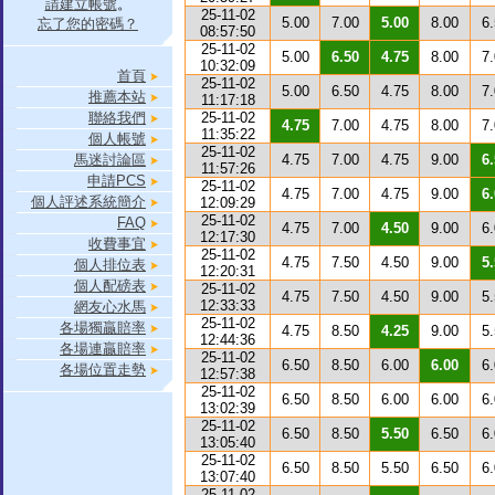
請建立帳號
。
25-11-02
5.00
7.00
5.00
8.00
6
忘了您的密碼？
08:57:50
25-11-02
5.00
6.50
4.75
8.00
7
10:32:09
首頁
25-11-02
5.00
6.50
4.75
8.00
7
推薦本站
11:17:18
聯絡我們
25-11-02
4.75
7.00
4.75
8.00
7
11:35:22
個人帳號
25-11-02
馬迷討論區
4.75
7.00
4.75
9.00
6
11:57:26
申請PCS
25-11-02
4.75
7.00
4.75
9.00
6
個人評述系統簡介
12:09:29
25-11-02
FAQ
4.75
7.00
4.50
9.00
6
12:17:30
收費事宜
25-11-02
4.75
7.50
4.50
9.00
5
個人排位表
12:20:31
個人配磅表
25-11-02
4.75
7.50
4.50
9.00
5
12:33:33
網友心水馬
25-11-02
各場獨贏賠率
4.75
8.50
4.25
9.00
5
12:44:36
各場連贏賠率
25-11-02
6.50
8.50
6.00
6.00
6
各場位置走勢
12:57:38
25-11-02
6.50
8.50
6.00
6.00
6
13:02:39
25-11-02
6.50
8.50
5.50
6.50
6
13:05:40
25-11-02
6.50
8.50
5.50
6.50
6
13:07:40
25-11-02