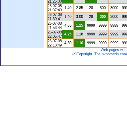
21:25:38
26-07-08
1.40
2.85
28
500
3000
99
21:37:40
26-07-08
1.40
3.00
28
300
3000
99
21:39:41
26-07-08
4.65
1.15
9999
9999
9999
99
21:53:44
26-07-08
4.25
1.18
9999
9999
9999
99
22:05:47
26-07-08
4.50
1.16
9999
9999
9999
99
22:18:49
Web pages will 
(c)Copyright. The hkhorsedb.co