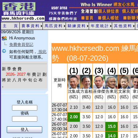
主 頁
賽 事 資 料
馬 匹 資 料
騎 練 資 料
年 度 統 計
其 他 資 料
09/08/2026 星期日
Hi Anonymous
免費會員登記
www.hkhorsedb.com
如有任何疑問，
按此
勢 (08-07-2026)
可直接與船主聯系。
(1)
(2)
(3)
(4)
(5)
(
新 季 會 費
2026- 2027
年 費 計 劃
將 於 八 月 中 旬 公 布
更新時
。
間
沈集成
方嘉柏
巫偉傑
告東尼
文家良
韋
(6匹)
(8匹)
(6匹)
(6匹)
(6匹)
(6
登入名稱
26-07-07
2.10
3.40
12.0
16.0
16.0
15
17:30:04
密碼
26-07-07
2.00
3.50
12.0
16.0
16.0
15
17:40:06
26-07-07
2.00
3.50
12.0
15.0
16.0
15
20:00:34
26-07-07
2.00
3.50
12.0
14.0
17.0
15