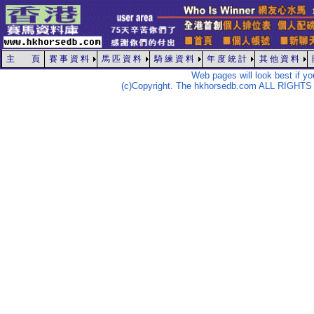
主 頁
賽 事 資 料
馬 匹 資 料
騎 練 資 料
年 度 統 計
其 他 資 料
Web pages will look best if y
(c)Copyright. The hkhorsedb.com ALL RIGHTS