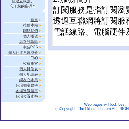
請建立帳號
。
忘了您的密碼？
首頁
推薦本站
聯絡我們
個人帳號
馬迷討論區
申請PCS
個人評述系統簡介
FAQ
收費事宜
個人排位表
個人配磅表
網友心水馬
各場獨贏賠率
各場連贏賠率
各場位置走勢
Web pages will look best 
(c)Copyright. The hkhorsedb.com ALL RIG