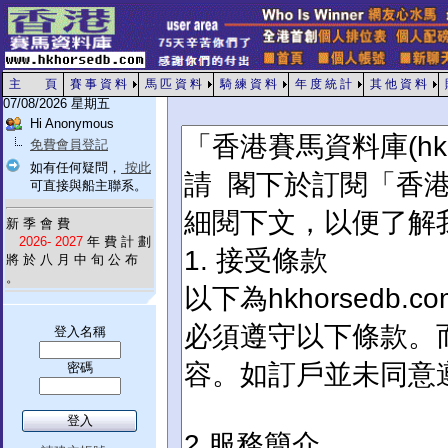
主 頁
賽 事 資 料
馬 匹 資 料
騎 練 資 料
年 度 統 計
其 他 資 料
07/08/2026 星期五
Hi Anonymous
免費會員登記
如有任何疑問，
按此
可直接與船主聯系。
新 季 會 費
2026- 2027
年 費 計 劃
將 於 八 月 中 旬 公 布
。
登入名稱
密碼