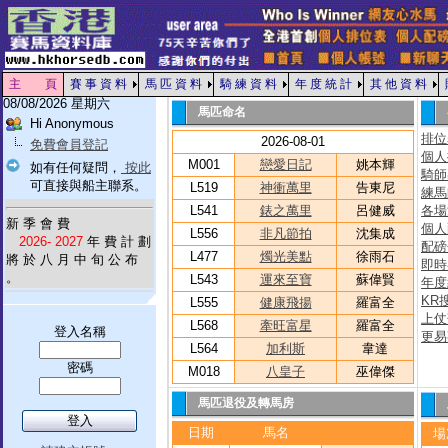
主 頁
賽 事 資 料
馬 匹 資 料
騎 練 資 料
年 度 統 計
其 他 資 料
08/08/2026 星期六
馬匹命名
Hi Anonymous
排位
2026-08-01
免費會員登記
個人
M001
戀愛日記
姚本輝
如有任何疑問，
按此
騎師
可直接與船主聯系。
L519
神衝萬里
告東尼
練馬
L541
錶之萬里
呂健威
各場
新 季 會 費
個人
L556
非凡節拍
沈集成
2026- 2027
年 費 計 劃
配磅
L477
燭光美點
徐雨石
將 於 八 月 中 旬 公 布
即時
。
L543
運來至寶
蘇偉賢
年度
KR
L555
健康飛揚
羅富全
上仗
L568
牽旺富星
羅富全
登入名稱
更易
L564
加利斯
韋達
密碼
M018
八皇子
巫偉傑
馬匹退役及轉馬房
日期
馬名
場