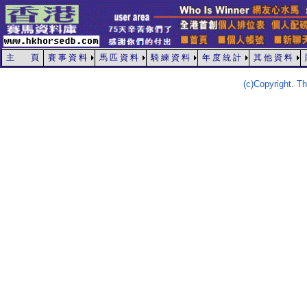
主 頁
賽 事 資 料
馬 匹 資 料
騎 練 資 料
年 度 統 計
其 他 資 料
(c)Copyright. 