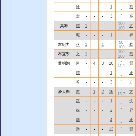
-
徐
-
-
-
1
蔡
-
-
韋
-
-
-
3
巫
-
100
莫雅
羅
1
-
-
-
方
100
-
堀
-
-
-
1
昇
-
50
韋紀力
巫
1
-
1
-
蔡
100
100
布宜學
文
1
-
-
-
蔡
100
-
董明朗
呂
-
4
3
10
賢
41.1
-
羅
-
-
-
1
姚
-
-
希
-
-
-
3
方
-
-
潘大衛
韋
-
1
2
16
方
15.7
-
巫
-
-
-
1
沈
-
-
徐
-
-
-
2
昇
-
-
廖
-
-
-
4
姚
-
-
游
-
-
-
12
賢
-