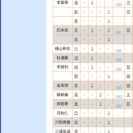
-
李慕華
塚
-
1
-
-
方
100
-
航
-
-
-
1
亮
-
-
蔡
-
-
-
1
-
-
巴米高
昇
-
1
-
1
賢
50
-
韋
-
-
-
1
-
-
橫山和生
行
-
1
-
-
100
-
杜滿樂
池
-
1
-
-
100
-
李寶利
姚
-
1
-
-
賢
100
-
鄭
-
-
-
1
羅
-
-
金美琪
韋
-
1
-
-
姚
100
-
蘇銘倫
葛
-
-
2
-
文
100
-
薛凱華
廉
-
-
1
-
昇
100
-
貝知仁
巴
-
-
-
1
-
-
川田將雅
和
-
-
-
1
-
-
三浦皇成
鹿
-
-
-
1