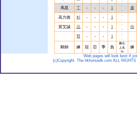
-
-
馬昆
丁
-
-
-
1
廉
-
-
高力德
杉
-
-
-
1
-
-
莫艾誠
品
-
-
-
1
伯
-
-
賢
-
-
-
1
-
勝出
騎師
練
冠
亞
季
負
練
上名
%
Web pages will look best if y
(c)Copyright. The hkhorsedb.com ALL RIGHTS