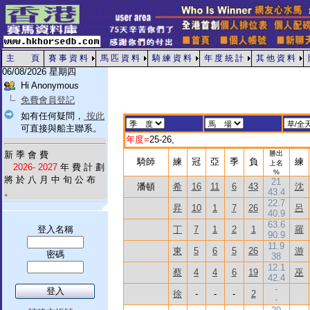
主 頁
賽 事 資 料
馬 匹 資 料
騎 練 資 料
年 度 統 計
其 他 資 料
06/08/2026 星期四
Hi Anonymous
免費會員登記
如有任何疑問，
按此
可直接與船主聯系。
年度=
25-26,
新 季 會 費
勝出
騎師
練
冠
亞
季
負
練
上名
2026- 2027
年 費 計 劃
%
將 於 八 月 中 旬 公 布
21
潘頓
希
16
11
6
43
沈
。
43.4
22.7
昇
10
1
7
26
呂
40.9
63.6
登入名稱
丁
7
1
2
1
羅
90.9
11.9
東
5
6
5
26
游
密碼
38
12.1
蔡
4
4
6
19
巫
42.4
-
徐
-
-
-
2
-