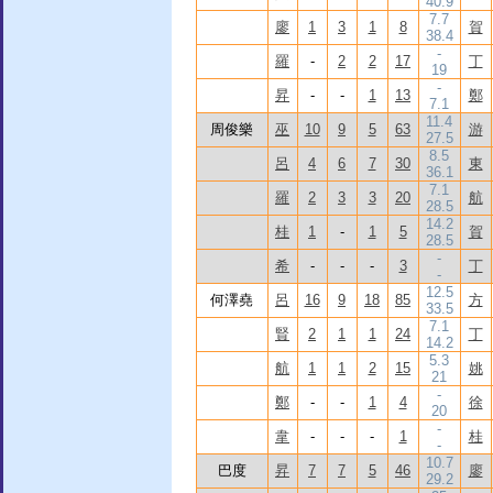
40.9
7.7
廖
1
3
1
8
賀
38.4
-
羅
-
2
2
17
丁
19
-
昇
-
-
1
13
鄭
7.1
11.4
周俊樂
巫
10
9
5
63
游
27.5
8.5
呂
4
6
7
30
東
36.1
7.1
羅
2
3
3
20
航
28.5
14.2
桂
1
-
1
5
賀
28.5
-
希
-
-
-
3
丁
-
12.5
何澤堯
呂
16
9
18
85
方
33.5
7.1
賢
2
1
1
24
丁
14.2
5.3
航
1
1
2
15
姚
21
-
鄭
-
-
1
4
徐
20
-
韋
-
-
-
1
桂
-
10.7
巴度
昇
7
7
5
46
廖
29.2