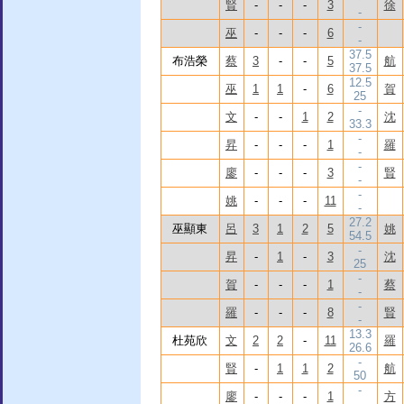
賢
-
-
-
3
徐
-
-
巫
-
-
-
6
-
37.5
布浩榮
蔡
3
-
-
5
航
37.5
12.5
巫
1
1
-
6
賀
25
-
文
-
-
1
2
沈
33.3
-
昇
-
-
-
1
羅
-
-
廖
-
-
-
3
賢
-
-
姚
-
-
-
11
-
27.2
巫顯東
呂
3
1
2
5
姚
54.5
-
昇
-
1
-
3
沈
25
-
賀
-
-
-
1
蔡
-
-
羅
-
-
-
8
賢
-
13.3
杜苑欣
文
2
2
-
11
羅
26.6
-
賢
-
1
1
2
航
50
-
廖
-
-
-
1
方
-