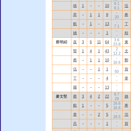
9.1
徐
1
-
-
10
伍
9.1
-
昇
-
1
1
8
希
20
-
航
-
1
-
13
丁
7.1
-
姚
-
-
-
1
桂
-
3.6
蔡明紹
巫
3
6
11
64
東
23.8
2
賢
1
4
1
43
文
12.2
-
蔡
-
1
1
10
鄭
16.6
-
伍
-
-
1
1
賀
50
-
丁
-
-
-
4
韋
-
-
羅
-
-
-
13
-
9.7
麥文堅
蔡
3
4
2
22
姚
29
16.6
航
1
-
-
5
希
16.6
-
韋
-
-
2
5
沈
28.5
-
呂
-
-
-
1
賀
-
-