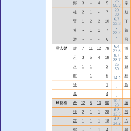
25
鄭
3
-
4
5
韋
58.3
20
桂
2
1
-
7
航
30
6.7
賢
1
2
2
10
丁
33.3
-
希
-
1
1
7
賀
22.2
-
游
-
-
-
6
呂
-
6.4
霍宏聲
廖
7
11
12
79
游
27.5
9.7
呂
3
5
4
19
希
38.7
25
巫
1
1
-
2
姚
50
-
航
-
1
-
6
桂
14.2
-
徐
-
-
-
1
賀
-
-
昇
-
-
-
4
-
10.2
班德禮
希
12
5
10
90
羅
23
6.3
沈
2
1
1
28
呂
12.5
4.8
巫
1
1
1
18
方
14.2
-
鄭
-
1
1
4
昇