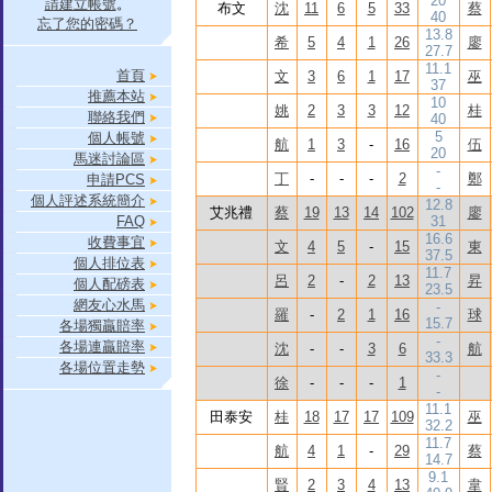
20
請建立帳號
。
布文
沈
11
6
5
33
蔡
40
忘了您的密碼？
13.8
希
5
4
1
26
廖
27.7
11.1
首頁
文
3
6
1
17
巫
37
推薦本站
10
姚
2
3
3
12
桂
聯絡我們
40
5
個人帳號
航
1
3
-
16
伍
20
馬迷討論區
-
丁
-
-
-
2
鄭
申請PCS
-
個人評述系統簡介
12.8
艾兆禮
蔡
19
13
14
102
廖
FAQ
31
16.6
收費事宜
文
4
5
-
15
東
37.5
個人排位表
11.7
呂
2
-
2
13
昇
個人配磅表
23.5
網友心水馬
-
羅
-
2
1
16
球
15.7
各場獨贏賠率
-
各場連贏賠率
沈
-
-
3
6
航
33.3
各場位置走勢
-
徐
-
-
-
1
-
11.1
田泰安
桂
18
17
17
109
巫
32.2
11.7
航
4
1
-
29
蔡
14.7
9.1
賢
2
3
4
13
韋