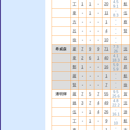
4.5
丁
1
1
-
20
航
9.1
-
韋
-
1
-
11
伍
8.3
-
方
-
-
-
1
蔡
-
-
呂
-
-
-
4
賢
-
-
徐
-
-
-
10
-
7.3
希威森
廖
7
9
9
71
沈
26
4.1
韋
2
6
1
40
呂
18.3
5.9
鄭
1
-
-
16
昇
5.9
-
羅
-
-
-
1
航
-
-
賢
-
-
-
7
徐
-
9.5
潘明輝
羅
7
5
7
55
賀
25.6
4.8
姚
3
7
4
49
沈
22.2
-
伍
-
1
4
26
游
16.1
-
丁
-
1
-
9
航
10
-
東
-
-
-
1
方