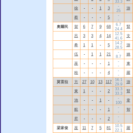
33.3
-
徐
-
-
1
3
游
25
-
蔡
-
-
-
5
-
6.7
奧爾民
賀
6
7
9
68
賢
24.4
12.5
呂
3
3
4
14
文
41.6
14.2
希
1
1
-
5
游
28.5
-
伍
-
1
1
21
姚
8.7
-
巫
-
-
-
1
東
-
-
桂
-
-
-
4
羅
-
16.1
莫雷拉
方
27
10
13
117
游
29.9
33.3
東
1
-
-
2
賢
33.3
-
池
-
-
1
-
韋
100
-
航
-
-
-
1
智
-
-
昇
-
-
-
2
-
10.5
梁家俊
巫
11
7
5
81
羅
22.1