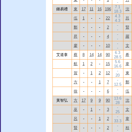
-
7.1
鍾易禮
東
17
11
16
196
沈
18.3
4.3
伍
1
-
-
22
呂
4.3
-
鄭
-
-
-
2
賢
-
-
昇
-
-
-
4
羅
-
-
廖
-
-
-
10
文
-
6.3
艾道拿
蔡
8
14
14
90
希
28.5
5.6
航
1
2
-
15
韋
16.6
-
賀
-
1
2
12
東
20
-
方
-
-
1
7
鄭
12.5
-
徐
-
-
-
6
伍
-
13.6
黃智弘
方
17
9
9
90
沈
28
-
巫
-
1
-
3
文
25
-
呂
-
-
1
2
韋
33.3
-
賢
-
-
-
2
桂
-