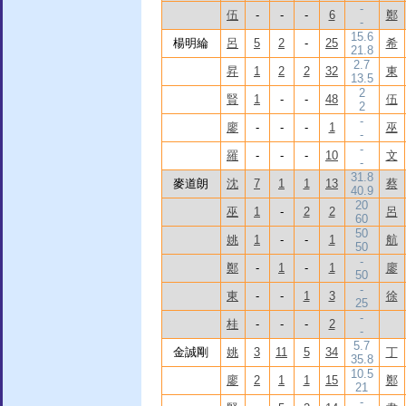
-
伍
-
-
-
6
鄭
-
15.6
楊明綸
呂
5
2
-
25
希
21.8
2.7
昇
1
2
2
32
東
13.5
2
賢
1
-
-
48
伍
2
-
廖
-
-
-
1
巫
-
-
羅
-
-
-
10
文
-
31.8
麥道朗
沈
7
1
1
13
蔡
40.9
20
巫
1
-
2
2
呂
60
50
姚
1
-
-
1
航
50
-
鄭
-
1
-
1
廖
50
-
東
-
-
1
3
徐
25
-
桂
-
-
-
2
-
5.7
金誠剛
姚
3
11
5
34
丁
35.8
10.5
廖
2
1
1
15
鄭
21
-