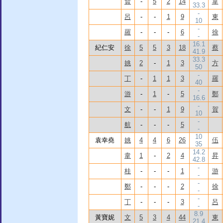
賢
-
5
2
14
韋
33.3
-
呂
-
-
1
9
東
10
-
羅
-
-
-
6
徐
-
16.1
紀仁安
徐
5
5
3
18
蔡
41.9
33.3
姚
2
-
1
3
方
50
-
丁
-
1
1
3
羅
40
-
游
-
1
-
5
鄭
16.6
-
文
-
-
1
9
賀
10
-
航
-
-
-
5
-
10
袁幸堯
姚
4
4
6
26
伍
35
14.2
韋
1
-
2
4
昇
42.8
-
桂
-
-
-
1
游
-
-
鄭
-
-
-
2
徐
-
-
丁
-
-
-
3
呂
-
8.9
黃寶妮
文
5
3
4
44
東
21.4