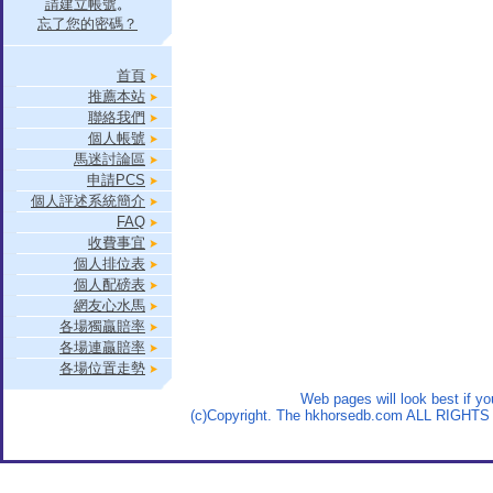
請建立帳號
。
忘了您的密碼？
首頁
推薦本站
聯絡我們
個人帳號
馬迷討論區
申請PCS
個人評述系統簡介
FAQ
收費事宜
個人排位表
個人配磅表
網友心水馬
各場獨贏賠率
各場連贏賠率
各場位置走勢
Web pages will look best if y
(c)Copyright. The hkhorsedb.com ALL RIGHTS