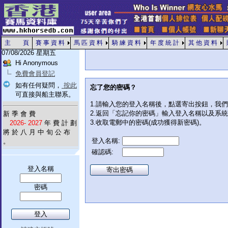
主 頁
賽 事 資 料
馬 匹 資 料
騎 練 資 料
年 度 統 計
其 他 資 料
07/08/2026 星期五
Hi Anonymous
免費會員登記
如有任何疑問，
按此
忘了您的密碼？
可直接與船主聯系。
1.請輸入您的登入名稱後，點選寄出按鈕，我
2.返回「忘記你的密碼」輸入登入名稱以及系
新 季 會 費
3.收取電郵中的密碼(成功獲得新密碼)。
2026- 2027
年 費 計 劃
將 於 八 月 中 旬 公 布
登入名稱:
。
確認碼:
登入名稱
密碼