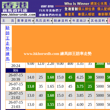
主 頁
賽 事 資 料
馬 匹 資 料
騎 練 資 料
年 度 統 計
其 他 資 料