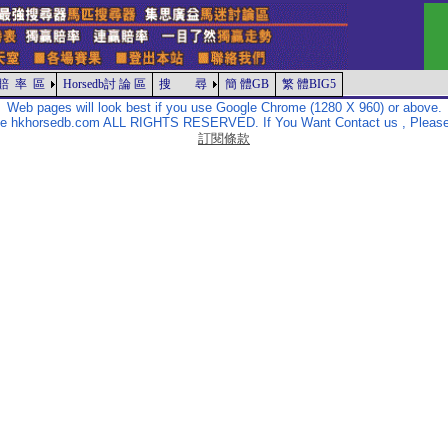
賠 率 區
Horsedb討 論 區
搜 尋
簡 體GB
繁 體BIG5
Web pages will look best if you use Google Chrome (1280 X 960) or above.
The hkhorsedb.com ALL RIGHTS RESERVED. If You Want Contact us , Please
訂閱條款