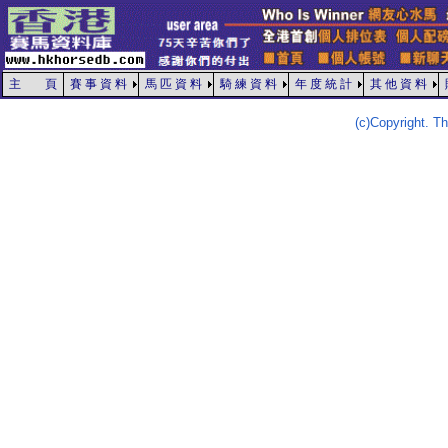
主 頁
賽 事 資 料
馬 匹 資 料
騎 練 資 料
年 度 統 計
其 他 資 料
(c)Copyright. 