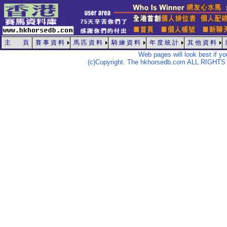
主 頁
賽 事 資 料
馬 匹 資 料
騎 練 資 料
年 度 統 計
其 他 資 料
Web pages will look best if y
(c)Copyright. The hkhorsedb.com ALL RIGHTS