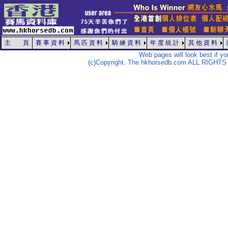
主 頁
賽 事 資 料
馬 匹 資 料
騎 練 資 料
年 度 統 計
其 他 資 料
Web pages will look best if y
(c)Copyright. The hkhorsedb.com ALL RIGHTS