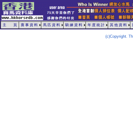
主 頁
賽 事 資 料
馬 匹 資 料
騎 練 資 料
年 度 統 計
其 他 資 料
(c)Copyright. 