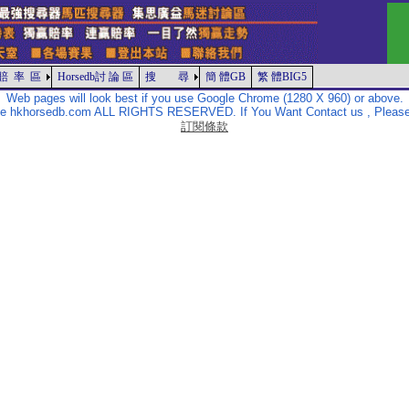
賠 率 區
Horsedb討 論 區
搜 尋
簡 體GB
繁 體BIG5
Web pages will look best if you use Google Chrome (1280 X 960) or above.
The hkhorsedb.com ALL RIGHTS RESERVED. If You Want Contact us , Please
訂閱條款