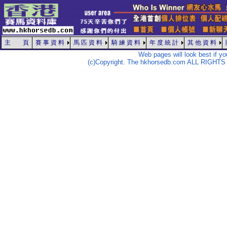
主 頁
賽 事 資 料
馬 匹 資 料
騎 練 資 料
年 度 統 計
其 他 資 料
Web pages will look best if y
(c)Copyright. The hkhorsedb.com ALL RIGHTS