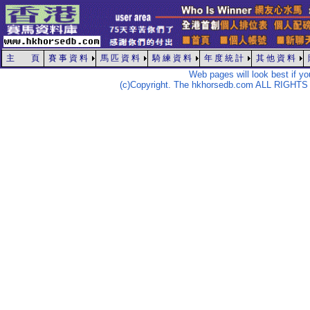
主 頁
賽 事 資 料
馬 匹 資 料
騎 練 資 料
年 度 統 計
其 他 資 料
Web pages will look best if y
(c)Copyright. The hkhorsedb.com ALL RIGHTS