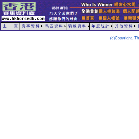
主 頁
賽 事 資 料
馬 匹 資 料
騎 練 資 料
年 度 統 計
其 他 資 料
(c)Copyright. 