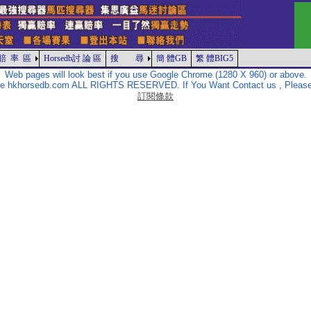
賠 率 區
Horsedb討 論 區
搜 尋
簡 體GB
繁 體BIG5
Web pages will look best if you use Google Chrome (1280 X 960) or above.
The hkhorsedb.com ALL RIGHTS RESERVED. If You Want Contact us , Please
訂閱條款