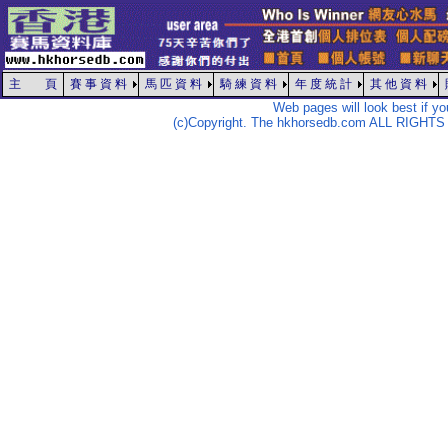
主 頁
賽 事 資 料
馬 匹 資 料
騎 練 資 料
年 度 統 計
其 他 資 料
Web pages will look best if y
(c)Copyright. The hkhorsedb.com ALL RIGHTS