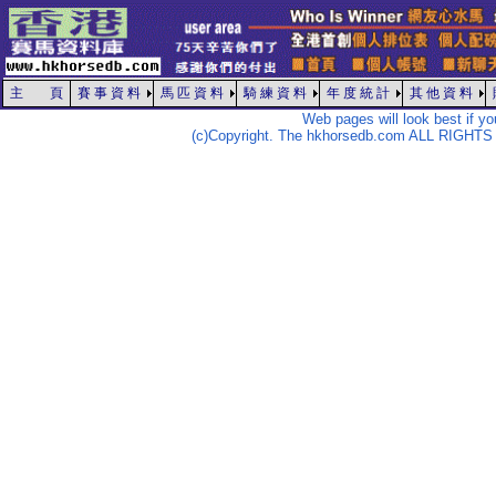
主 頁
賽 事 資 料
馬 匹 資 料
騎 練 資 料
年 度 統 計
其 他 資 料
Web pages will look best if y
(c)Copyright. The hkhorsedb.com ALL RIGHTS