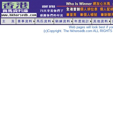
主 頁
賽 事 資 料
馬 匹 資 料
騎 練 資 料
年 度 統 計
其 他 資 料
Web pages will look best if y
(c)Copyright. The hkhorsedb.com ALL RIGHTS