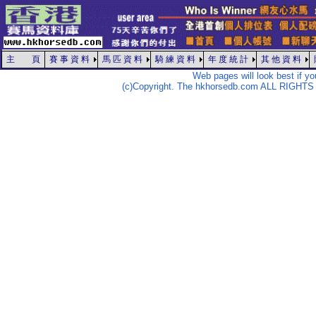
主 頁
賽 事 資 料
馬 匹 資 料
騎 練 資 料
年 度 統 計
其 他 資 料
Web pages will look best if y
(c)Copyright. The hkhorsedb.com ALL RIGHTS