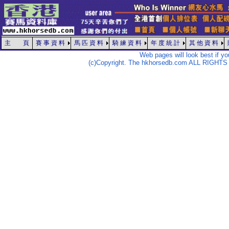
主 頁
賽 事 資 料
馬 匹 資 料
騎 練 資 料
年 度 統 計
其 他 資 料
Web pages will look best if y
(c)Copyright. The hkhorsedb.com ALL RIGHTS