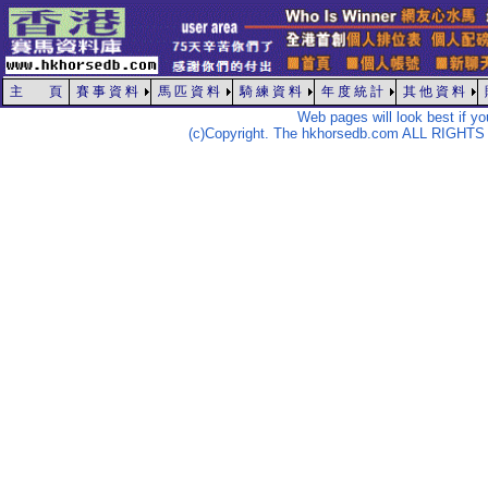
主 頁
賽 事 資 料
馬 匹 資 料
騎 練 資 料
年 度 統 計
其 他 資 料
Web pages will look best if y
(c)Copyright. The hkhorsedb.com ALL RIGHTS