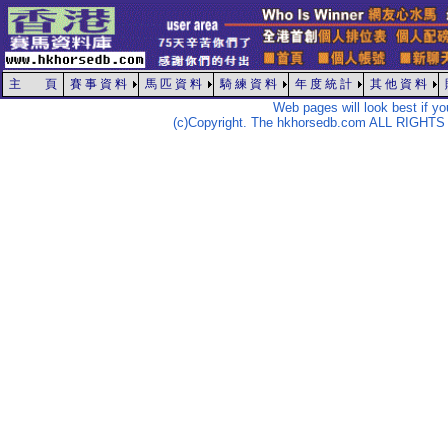
主 頁
賽 事 資 料
馬 匹 資 料
騎 練 資 料
年 度 統 計
其 他 資 料
Web pages will look best if y
(c)Copyright. The hkhorsedb.com ALL RIGHTS