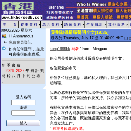
主 頁
賽 事 資 料
馬 匹 資 料
騎 練 資 料
年 度 統 計
其 他 資 料
08/08/2026 星期六
葉劉淑儀辭職聲明全文[19:35]
Hi Anonymous
發表於 Thursday, July 17 @ 01:40:09 HKT 由
免費會員登記
kong1999hk
寫著
"from : Mingpao
如有任何疑問，
按此
可直接與船主聯系。
保安局長葉劉淑儀就其辭職發表的聲明全文：
新 季 會 費
各位親愛的市民﹕
2026- 2027
年 費 計 劃
將 於 八 月 中 旬 公 布
相信各位經已得悉，基於私人理由，我已於六月
。
起離職。
我衷心感謝行政長官在我出任保安局局長的五年
登入名稱
同事，所給予的衷誠合作及支持。我亦多謝立法
密碼
有關落實基本法第二十三條以保障國家安全的立
其會，在任內能參與這項艱巨的歷史任務，我深
出的各項修正後，既能維護國家安全，亦毫不影
完成立法工作。
"
酄迎各位繼續投遞。