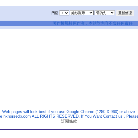
門檻
著作權屬於原作者，本站對內容不負任何責任
Web pages will look best if you use Google Chrome (1280 X 960) or above.
The hkhorsedb.com ALL RIGHTS RESERVED. If You Want Contact us , Please
訂閱條款