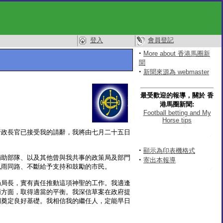
登入
會員登記
·
More about 香港馬圈新
聞
·
新聞來源為 webmaster
最受歡迎的報導，關於 香
港馬圈新聞:
Football betting and My
Horse tips
行政長官已接受我的請辭，我將由七月二十五日
·
顯示為印表機格式
輔助部隊、以及其他曾與我共事的政策局及部門
·
寄出本報導
風雨同路、不斷給予支持和鼓勵的市民。
局局長，實有責任推動這項神聖的工作。我適逢
兩方面，取得適當的平衡。我深信草案在政府提
例奠定良好基礎。我相信我的繼任人，定能早日