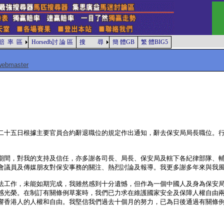
賠 率 區
Horsedb討 論 區
搜 尋
簡 體GB
繁 體BIG5
webmaster
二十五日根據主要官員合約辭退職位的規定作出通知，辭去保安局局長職位。
期間，對我的支持及信任，亦多謝各司長、局長、保安局及轄下各紀律部隊、
會議員及傳媒朋友對保安事務的關注、熱烈討論及報導。我更多謝多年來與我
法工作，未能如期完成，我雖然感到十分遺憾，但作為一個中國人及身為保安
感光榮。在制訂有關條例草案時，我們已力求在維護國家安全及保障人權自由
響香港人的人權和自由。我堅信我們過去十個月的努力，已為日後通過有關條