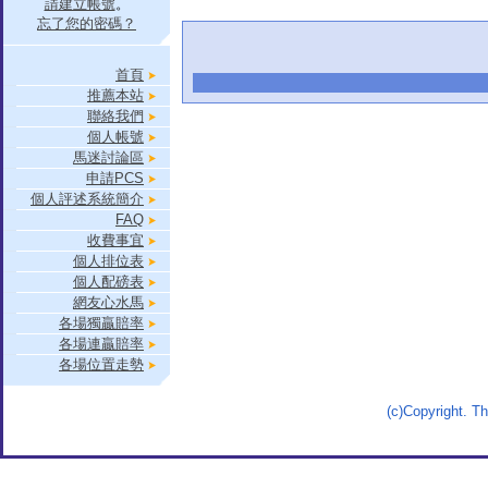
請建立帳號
。
忘了您的密碼？
首頁
推薦本站
聯絡我們
個人帳號
馬迷討論區
申請PCS
個人評述系統簡介
FAQ
收費事宜
個人排位表
個人配磅表
網友心水馬
各場獨贏賠率
各場連贏賠率
各場位置走勢
(c)Copyright. 