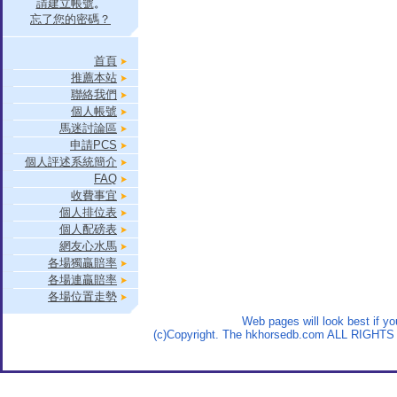
請建立帳號
。
忘了您的密碼？
首頁
推薦本站
聯絡我們
個人帳號
馬迷討論區
申請PCS
個人評述系統簡介
FAQ
收費事宜
個人排位表
個人配磅表
網友心水馬
各場獨贏賠率
各場連贏賠率
各場位置走勢
Web pages will look best if y
(c)Copyright. The hkhorsedb.com ALL RIGHTS