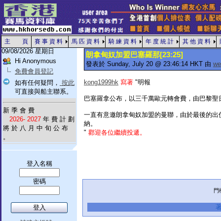
主 頁
賽 事 資 料
馬 匹 資 料
騎 練 資 料
年 度 統 計
其 他 資 料
09/08/2026 星期日
朗拿甸奴加盟巴塞羅那[23:25]
Hi Anonymous
發表於 Sunday, July 20 @ 23:46:14 HKT 由
we
免費會員登記
kong1999hk
寫著
"明報
如有任何疑問，
按此
可直接與船主聯系。
巴塞羅拿公布，以三千萬歐元轉會費，由巴黎聖
新 季 會 費
一直有意邀朗拿甸奴加盟的曼聯，由於最後的出
2026- 2027
年 費 計 劃
納。
將 於 八 月 中 旬 公 布
"
酄迎各位繼續投遞。
。
登入名稱
密碼
門