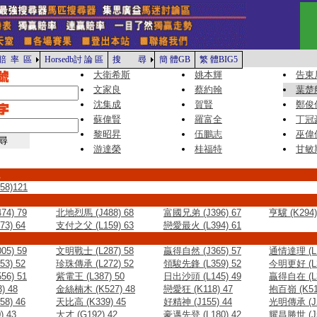
賠 率 區
Horsedb討 論 區
搜 尋
簡 體GB
繁 體BIG5
大衛希斯
姚本輝
告東
文家良
蔡約翰
葉楚
沈集成
賀賢
鄭俊
蘇偉賢
羅富全
丁冠
黎昭昇
伍鵬志
巫偉
游達榮
桂福特
甘敏
上
8)121
4) 79
北地烈馬 (J488) 68
富國兄弟 (J396) 67
亨驥 (K294)
3) 64
支付之父 (L159) 63
戀愛最火 (L394) 61
5) 59
文明戰士 (L287) 58
贏得自然 (J365) 57
通情達理 (L1
3) 52
珍珠傳承 (L272) 52
領駿先鋒 (L359) 52
今明更好 (L3
6) 51
紫電王 (L387) 50
日出沙頭 (L145) 49
贏得自在 (L3
) 48
金絲楠木 (K527) 48
戀愛狂 (K118) 47
抱百嶺 (K51
8) 46
天比高 (K339) 45
好精神 (J155) 44
光明傳承 (J2
) 43
大才 (G192) 42
豪邁先登 (L180) 42
耀昌勝世 (J5