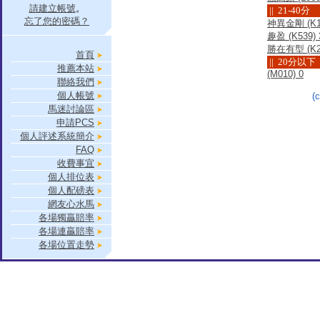
請建立帳號
。
|| 21-40分
忘了您的密碼？
神異金剛 (K10
趣盈 (K539) 
勝在有型 (K24
首頁
|| 20分以下
推薦本站
(M010) 0
聯絡我們
個人帳號
(
馬迷討論區
申請PCS
個人評述系統簡介
FAQ
收費事宜
個人排位表
個人配磅表
網友心水馬
各場獨贏賠率
各場連贏賠率
各場位置走勢