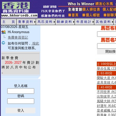
主 頁
賽 事 資 料
馬 匹 資 料
騎 練 資 料
年 度 統 計
其 他 資 料
07/08/2026 星期五
Hi Anonymous
免費會員登記
如有任何疑問，
按此
可直接與船主聯系。
新 季 會 費
2026- 2027
年 費 計 劃
|| 100分以
將 於 八 月 中 旬 公 布
舉步生風 (J35
。
|| 61-80分
榮駿大道 (K47
皮具英雄 (L47
登入名稱
|| 41-60分
不同世界 (K00
密碼
出類拔萃 (L25
風騷大師 (K55
好運年 (K443
皇者威楓 (L15
觀萬象 (L060