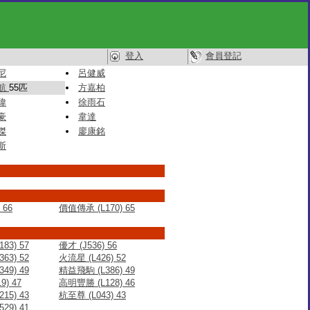
登入
會員登記
尼
呂健威
航
55匹
方嘉柏
偉
徐雨石
豪
韋達
傑
廖康銘
斯
 66
價值傳承 (L170) 65
83) 57
優才 (J536) 56
63) 52
火流星 (L426) 52
49) 49
精益飛駒 (L386) 49
9) 47
高明豐勝 (L128) 46
15) 43
杭至尊 (L043) 43
29) 41