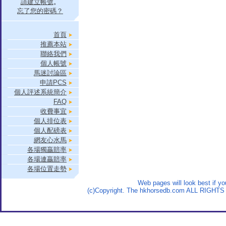
請建立帳號
。
忘了您的密碼？
首頁
推薦本站
聯絡我們
個人帳號
馬迷討論區
申請PCS
個人評述系統簡介
FAQ
收費事宜
個人排位表
個人配磅表
網友心水馬
各場獨贏賠率
各場連贏賠率
各場位置走勢
Web pages will look best if y
(c)Copyright. The hkhorsedb.com ALL RIGHTS