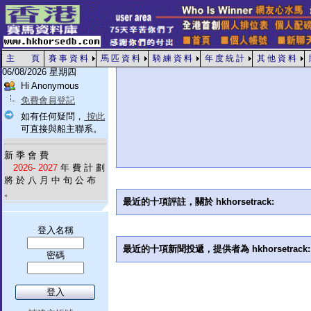
主 頁
賽 事 資 料
馬 匹 資 料
騎 練 資 料
年 度 統 計
其 他 資 料
06/08/2026 星期四
Hi Anonymous
免費會員登記
如有任何疑問，
按此
可直接與船主聯系。
新 季 會 費
2026- 2027
年 費 計 劃
將 於 八 月 中 旬 公 布
。
最近的十項評註，關於 hkhorsetrack:
登入名稱
最近的十項新聞投遞，提供者為 hkhorsetrack:
密碼