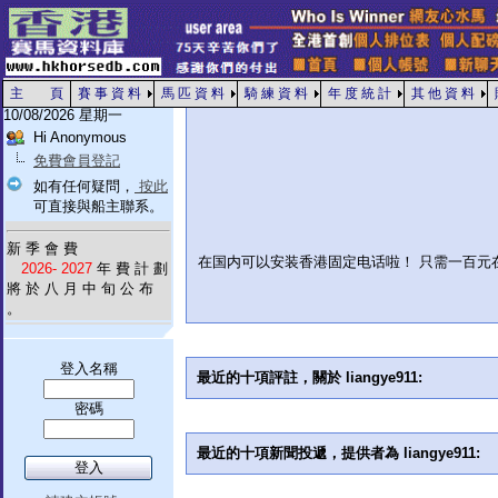
主 頁
賽 事 資 料
馬 匹 資 料
騎 練 資 料
年 度 統 計
其 他 資 料
10/08/2026 星期一
Hi Anonymous
免費會員登記
如有任何疑問，
按此
可直接與船主聯系。
新 季 會 費
在国内可以安装香港固定电话啦！ 只需一百元在
2026- 2027
年 費 計 劃
將 於 八 月 中 旬 公 布
。
登入名稱
最近的十項評註，關於 liangye911:
密碼
最近的十項新聞投遞，提供者為 liangye911: