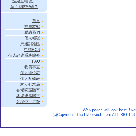
請建立帳號
。
忘了您的密碼？
首頁
推薦本站
聯絡我們
個人帳號
馬迷討論區
申請PCS
個人評述系統簡介
FAQ
收費事宜
個人排位表
個人配磅表
網友心水馬
各場獨贏賠率
各場連贏賠率
各場位置走勢
Web pages will look best if y
(c)Copyright. The hkhorsedb.com ALL RIGHTS