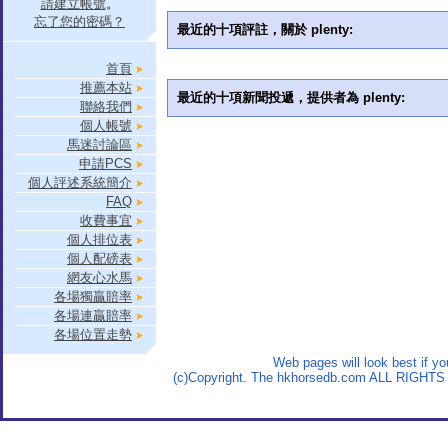
請建立帳號
。
忘了您的密碼？
最近的十項評註，關於 plenty:
首頁
推薦本站
最近的十項新聞投遞，提供者為 plenty:
聯絡我們
個人帳號
馬迷討論區
申請PCS
個人評述系統簡介
FAQ
收費事宜
個人排位表
個人配磅表
網友心水馬
各場獨贏賠率
各場連贏賠率
各場位置走勢
Web pages will look best if y
(c)Copyright. The hkhorsedb.com ALL RIGHTS