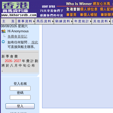
主 頁
賽 事 資 料
馬 匹 資 料
騎 練 資 料
年 度 統 計
其 他 資 料
08/08/2026 星期六
Hi Anonymous
免費會員登記
如有任何疑問，
按此
可直接與船主聯系。
新 季 會 費
2026- 2027
年 費 計 劃
將 於 八 月 中 旬 公 布
。
登入名稱
密碼