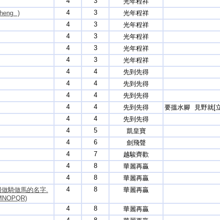
4
3
光年程祥
4
3
heng )
光年程祥
4
3
光年程祥
4
3
光年程祥
4
3
光年程祥
4
3
光年程祥
4
4
先到先得
4
4
先到先得
4
4
先到先得
4
4
先到先得
要搵水腳 見野就[立
4
4
先到先得
4
5
凱皇寶
4
6
劍飛聲
4
7
越駿齊歡
4
8
華麗再贏
4
8
華麗再贏
4
8
用做騎做馬的名字.
華麗再贏
MNOPQR)
4
8
華麗再贏