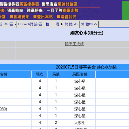
賠 率 區
Horsedb討 論 區
搜 尋
簡 體GB
繁 體BIG5
網友心水(積分王)
賠率王成績
20260715日賽事各會員心水馬匹
名稱
場次
馬號
馬匹名稱
4
1
深心星
4
1
深心星
4
1
深心星
4
1
深心星
4
1
89)
深心星
4
1
深心星
4
2
大學生