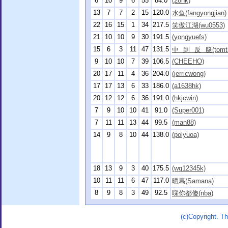
6
10
9
6
55
84.0
(28hk)
13
7
7
2
15
120.0
水鱼(fangyongjian)
22
16
15
1
34
217.5
笑傲江湖(wu0553)
21
10
10
9
30
191.5
(yongyuefs)
15
6
3
11
47
131.5
中 到 反 艇(tomti
9
10
10
7
39
106.5
(CHEEHO)
20
17
11
4
36
204.0
(jerricwong)
17
17
13
6
33
186.0
(a1638hk)
20
12
12
6
36
191.0
(hkjcwin)
7
9
10
10
41
91.0
(Super001)
7
11
11
13
44
99.5
(man88)
14
9
8
10
44
138.0
(polyuoa)
18
13
9
3
40
175.5
(wg12345k)
10
11
11
6
47
117.0
晒馬(Samana)
8
9
8
3
49
92.5
啋你都傻(nba)
(c)Copyright. 