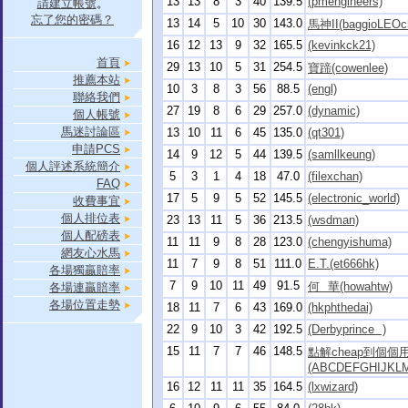
13
13
8
3
40
139.5
(pmengineers)
請建立帳號
。
忘了您的密碼？
13
14
5
10
30
143.0
馬神II(baggioLEOc
16
12
13
9
32
165.5
(kevinkck21)
首頁
29
13
10
5
31
254.5
寶蹄(cowenlee)
推薦本站
10
3
8
3
56
88.5
(engl)
聯絡我們
27
19
8
6
29
257.0
(dynamic)
個人帳號
馬迷討論區
13
10
11
6
45
135.0
(qt301)
申請PCS
14
9
12
5
44
139.5
(samllkeung)
個人評述系統簡介
5
3
1
4
18
47.0
(filexchan)
FAQ
17
5
9
5
52
145.5
(electronic_world)
收費事宜
個人排位表
23
13
11
5
36
213.5
(wsdman)
個人配磅表
11
11
9
8
28
123.0
(chengyishuma)
網友心水馬
11
7
9
8
51
111.0
E.T.(et666hk)
各場獨贏賠率
7
9
10
11
49
91.5
何 華(howahtw)
各場連贏賠率
各場位置走勢
18
11
7
6
43
169.0
(hkphthedai)
22
9
10
3
42
192.5
(Derbyprince )
15
11
7
7
46
148.5
點解cheap到個個
(ABCDEFGHIJKL
16
12
11
11
35
164.5
(lxwizard)