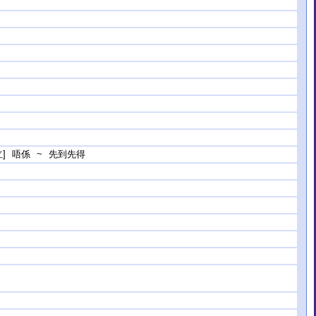
] 唔係 ~ 先到先得