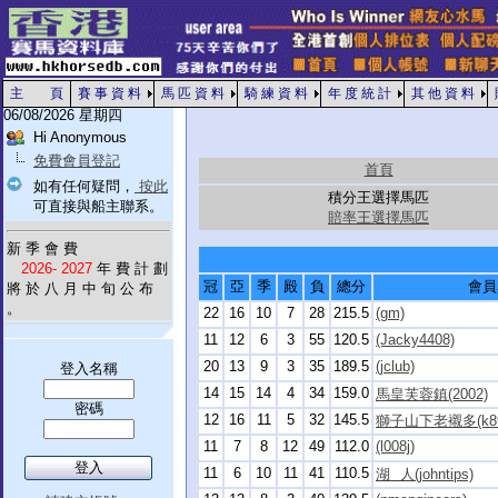
主 頁
賽 事 資 料
馬 匹 資 料
騎 練 資 料
年 度 統 計
其 他 資 料
06/08/2026 星期四
Hi Anonymous
免費會員登記
首頁
如有任何疑問，
按此
積分王選擇馬匹
可直接與船主聯系。
賠率王選擇馬匹
新 季 會 費
2026- 2027
年 費 計 劃
冠
亞
季
殿
負
總分
會員
將 於 八 月 中 旬 公 布
。
22
16
10
7
28
215.5
(gm)
11
12
6
3
55
120.5
(Jacky4408)
20
13
9
3
35
189.5
(jclub)
登入名稱
14
15
14
4
34
159.0
馬皇芙蓉鎮(2002)
密碼
12
16
11
5
32
145.5
獅子山下老襯多(k89
11
7
8
12
49
112.0
(l008j)
11
6
10
11
41
110.5
湖 人(johntips)