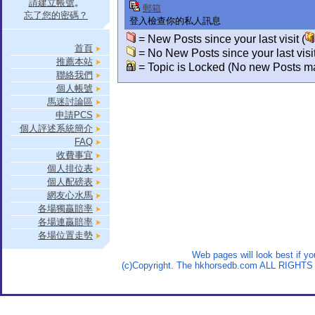
請建立帳號
。
郵箱
忘了您的密碼？
登入檢查你的私人訊息
= New Posts since your last visit (
首頁
= No New Posts since your last visit
推薦本站
= Topic is Locked (No new Posts ma
聯絡我們
個人帳號
馬迷討論區
申請PCS
個人評述系統簡介
FAQ
收費事宜
個人排位表
個人配磅表
網友心水馬
各場獨贏賠率
各場連贏賠率
各場位置走勢
Web pages will look best if y
(c)Copyright. The hkhorsedb.com ALL RIGHTS