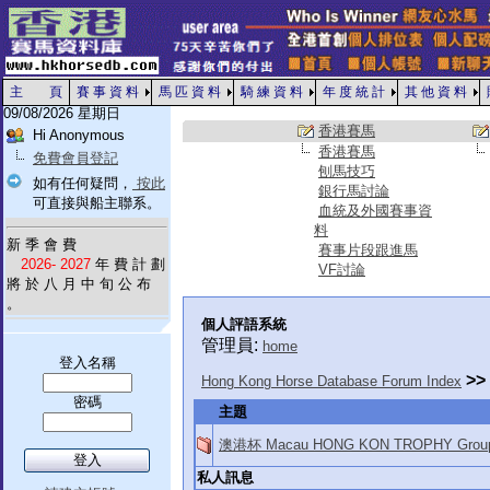
主 頁
賽 事 資 料
馬 匹 資 料
騎 練 資 料
年 度 統 計
其 他 資 料
09/08/2026 星期日
香港賽馬
Hi Anonymous
香港賽馬
免費會員登記
刨馬技巧
如有任何疑問，
按此
銀行馬討論
可直接與船主聯系。
血統及外國賽事資
料
新 季 會 費
賽事片段跟進馬
2026- 2027
年 費 計 劃
VF討論
將 於 八 月 中 旬 公 布
。
個人評語系統
管理員:
home
登入名稱
>>
Hong Kong Horse Database Forum Index
密碼
主題
澳港杯 Macau HONG KON TROPHY Group
私人訊息